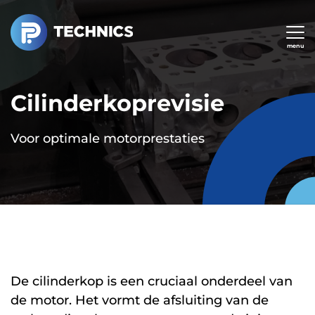
Overslaan
en
naar
menu
de
inhoud
Cilinderkoprevisie
gaan
Voor optimale motorprestaties
De cilinderkop is een cruciaal onderdeel van
de motor. Het vormt de afsluiting van de