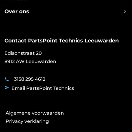
Benzine injectoren
Over ons
Cilinderkoprevisie
Over PartsPoint Technics
Diesel injectoren
Bosch Diesel Center
Kärcher onderhoud en reparatie
TECH360
Remschijven afdraaien
Contact PartsPoint Technics Leeuwarden
NexDrive
Roetfilterreiniging
Edisonstraat 20
Starters en dynamo's
8912 AW Leeuwarden
Trekhaakmontage
+3158 295 4612
Email PartsPoint Technics
Voet
Algemene voorwaarden
Leeuwarden
Privacy verklaring