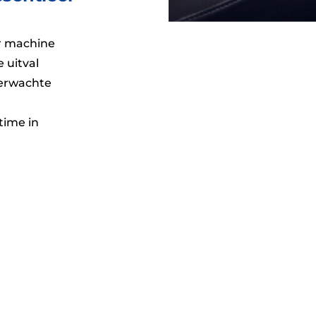
r machine
 uitval
erwachte
time in