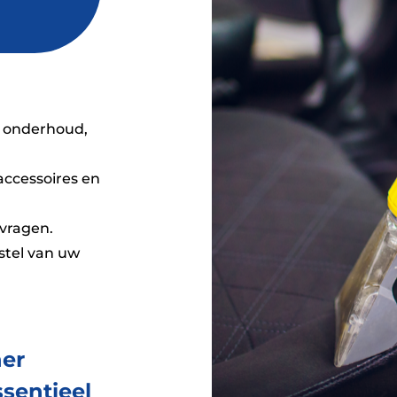
f onderhoud,
accessoires en
evragen.
stel van uw
er
sentieel