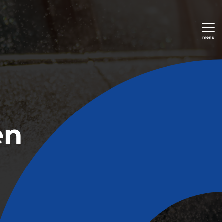
menu
en