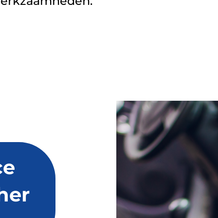
werkzaamheden.
ce
her