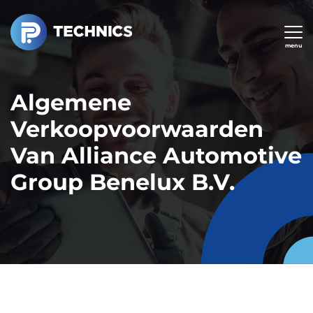
Overslaan
en
naar
menu
de
inhoud
Algemene
gaan
Verkoopvoorwaarden
Van Alliance Automotive
Group Benelux B.V.