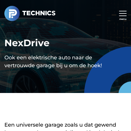
Overslaan
en
naar
menu
de
inhoud
NexDrive
gaan
Ook een elektrische auto naar de
vertrouwde garage bij u om de hoek!
Een universele garage zoals u dat gewend