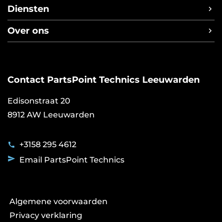
Diensten
Benzine injectoren
Over ons
Cilinderkoprevisie
Over PartsPoint Technics
Diesel injectoren
Bosch Diesel Center
Kärcher onderhoud en reparatie
TECH360
Remschijven afdraaien
Contact PartsPoint Technics Leeuwarden
NexDrive
Roetfilterreiniging
Edisonstraat 20
Starters en dynamo's
8912 AW Leeuwarden
Trekhaakmontage
+3158 295 4612
Email PartsPoint Technics
Voet
Algemene voorwaarden
Leeuwarden
Privacy verklaring